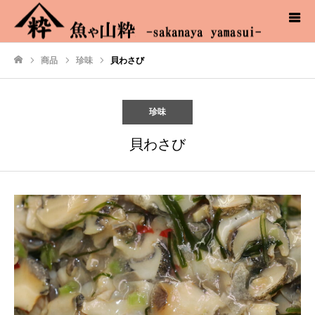
商品
珍味
貝わさび
ホーム
珍味
貝わさび