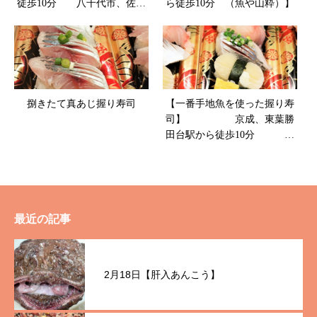
徒歩10分 八千代市、佐倉
ら徒歩10分 （魚や山粋）】
市の鮮魚店 魚や山粋
捌きたて真あじ握り寿司
【一番手地魚を使った握り寿
司】 京成、東葉勝
田台駅から徒歩10分
八千代市、佐倉市の鮮魚店
魚や山粋
最近の記事
2月18日【肝入あんこう】