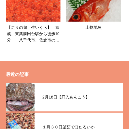
【走りの旬 生いくら】 京
上物地魚
成、東葉勝田台駅から徒歩10
分 八千代市、佐倉市の鮮
魚店 魚や山粋
最近の記事
2月18日【肝入あんこう】
１月３０日釜茹でほたるいか