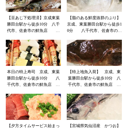
【豆あじ下処理済】京成東葉
【脂のある鮮度抜群のぶり】
勝田台駅から徒歩10分 八千
京成、東葉勝田台駅から徒歩1
代市、佐倉市の鮮魚店 魚
0分 八千代市、佐倉市の鮮
や山粋
魚店 魚や山粋
本日の特上寿司 京成、東葉
【特上地魚入荷】 京成、東
勝田台駅から徒歩10分 八
葉勝田台駅から徒歩10分 八
千代市、佐倉市の鮮魚店
千代市、佐倉市の鮮魚店 魚
魚や山粋
や山粋
【夕方タイムサービス始まっ
【宮城県気仙沼産 かつお】