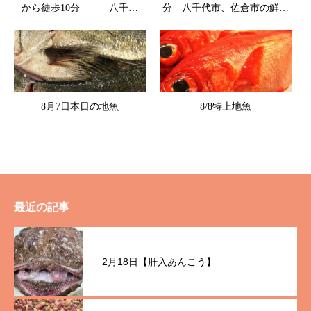
から徒歩10分 八千代
分 八千代市、佐倉市の鮮魚
市、佐倉市の鮮魚店
店 魚や山粋
8月7日本日の地魚
8/8特上地魚
最近の記事
2月18日【肝入あんこう】