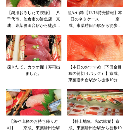
【鍋用おろしたて鮟鱇】 八
魚や山粋【12/16特売情報】本
千代市、佐倉市の鮮魚店 京
日のネタケース 京
成、東葉勝田台駅から徒歩10
成、東葉勝田台駅から徒歩10
分 魚や山粋
本
捌きたて、カツオ握り寿司出
【本日のおすすめ（下田金目
ました。
鯛の筒切りパック）】京成、
東葉勝田台駅から徒歩10分
八千代市、佐倉市の鮮魚店
魚や山粋
【魚や山粋のお持ち帰り寿
【特上地魚、秋の味覚】京
司】 京成、東葉勝田台駅
成、東葉勝田台駅から徒歩10