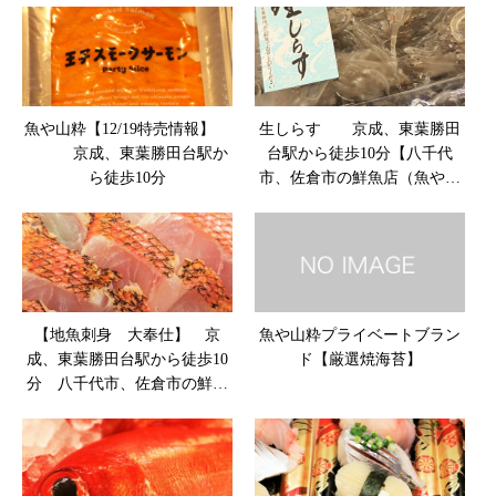
魚や山粋【12/19特売情報】
生しらす 京成、東葉勝田
京成、東葉勝田台駅か
台駅から徒歩10分【八千代
ら徒歩10分
市、佐倉市の鮮魚店（魚や山
粋）】
【地魚刺身 大奉仕】 京
魚や山粋プライベートブラン
成、東葉勝田台駅から徒歩10
ド【厳選焼海苔】
分 八千代市、佐倉市の鮮魚
店 魚や山粋