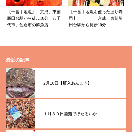
【一番手地魚】 京成、東葉
【一番手地魚を使った握り寿
勝田台駅から徒歩10分 八千
司】 京成、東葉勝
代市、佐倉市の鮮魚店 魚
田台駅から徒歩10分
や山粋
八千代市、佐倉市の鮮魚店
魚や山粋
最近の記事
2月18日【肝入あんこう】
１月３０日釜茹でほたるいか