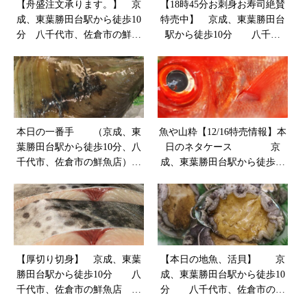
【舟盛注文承ります。】 京
【18時45分お刺身お寿司絶賛
成、東葉勝田台駅から徒歩10
特売中】 京成、東葉勝田台
分 八千代市、佐倉市の鮮魚
駅から徒歩10分 八千代
店 魚や山粋
市、佐倉市の鮮魚店 魚や
山粋
本日の一番手 （京成、東
魚や山粋【12/16特売情報】本
葉勝田台駅から徒歩10分、八
日のネタケース 京
千代市、佐倉市の鮮魚店）
成、東葉勝田台駅から徒歩10
【魚や山粋】
本
【厚切り切身】 京成、東葉
【本日の地魚、活貝】 京
勝田台駅から徒歩10分 八
成、東葉勝田台駅から徒歩10
千代市、佐倉市の鮮魚店
分 八千代市、佐倉市の鮮
魚や山粋
魚店 魚や山粋