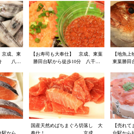
】京成、東
【お寿司も大奉仕】 京成、東葉
【地魚上
0分 八千
勝田台駅から徒歩10分 八千代
東葉勝田
店 魚や山
市、佐倉市の鮮魚店 魚や山粋
千代市、
は美味！
国産天然めばちまぐろ切落し 大
【売れて
駅から徒
奉仕！ 京成、東
台駅から