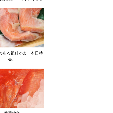
の鮮魚店 魚や山粋
 脂のある銀鮭かま 本日特
売。