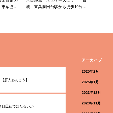
田金目鯛の
本日地魚 ネタケースにて 京
、東葉勝田
成、東葉勝田台駅から徒歩10分
千代市、佐
八千代市、佐倉市の鮮
や山粋
魚店 魚や山粋
アーカイブ
2025年2月
8日【肝入あんこう】
2025年1月
2023年12月
2023年11月
０日釜茹でほたるいか