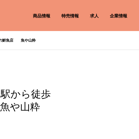
商品情報
特売情報
求人
企業情報
市の鮮魚店 魚や山粋
台駅から徒歩
魚や山粋