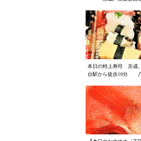
歩10分 八千代市、佐
店 （魚や山
本日の特上寿司 京成
台駅から徒歩10分 
佐倉市の鮮魚店 