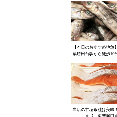
【本日のおすすめ地魚
葉勝田台駅から徒歩1
代市、佐倉市の鮮魚
粋
当店の甘塩銀鮭
京成、東葉勝田台