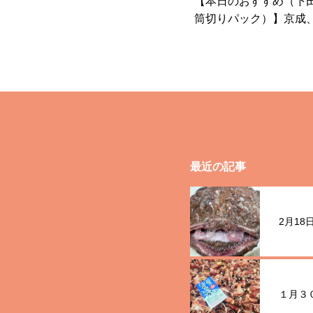
【本日のおすすめ（下
筒切りパック）】京成
台駅から徒歩10分 八
倉市の鮮魚店 魚
最近の記事
2月1
１月３