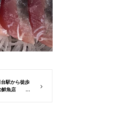
田台駅から徒歩
市の鮮魚店 魚