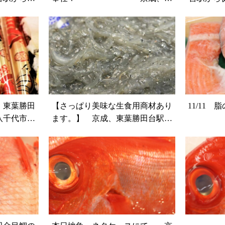
倉市の鮮魚
葉勝田台駅から徒歩10分 八千代
佐倉市
粋）
市、佐倉市の鮮魚店（魚や山粋）
、東葉勝田
【さっぱり美味な生食用商材あり
11/11
八千代市、
ます。】 京成、東葉勝田台駅か
魚や山粋
ら徒歩10分 八千代市、佐倉市
の鮮魚店 魚や山粋