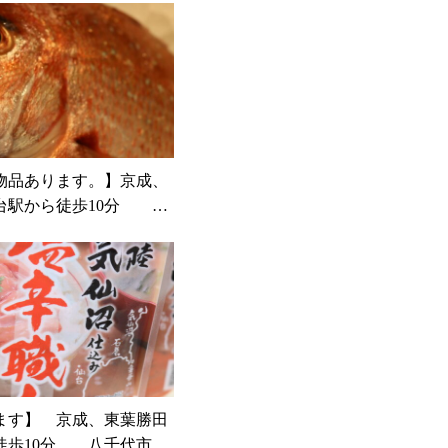
物品あります。】京成、
台駅から徒歩10分 八
佐倉市の鮮魚店 魚や
山粋
ます】 京成、東葉勝田
徒歩10分 八千代市、