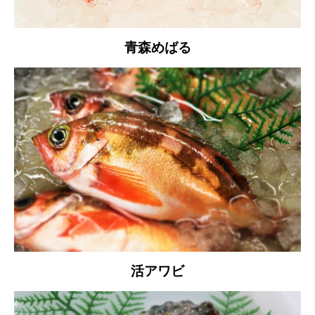
青森めばる
活アワビ