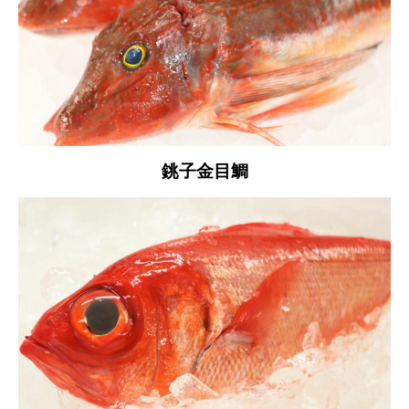
銚子金目鯛