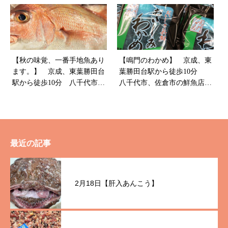
山粋
【秋の味覚、一番手地魚あり
【鳴門のわかめ】 京成、東
ます。】 京成、東葉勝田台
葉勝田台駅から徒歩10分
駅から徒歩10分 八千代市、
八千代市、佐倉市の鮮魚店
佐倉市の鮮魚店 魚や山粋
魚や山粋
最近の記事
2月18日【肝入あんこう】