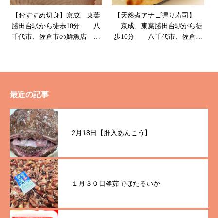
【おすすめ切身】京成、東葉
【天然煮アナゴ握り寿司】
勝田台駅から徒歩10分 八
京成、東葉勝田台駅から徒
千代市、佐倉市の鮮魚店
歩10分 八千代市、佐倉市
魚や山粋
の鮮魚店 魚や山粋
最近の記事
2月18日【肝入あんこう】
１月３０日釜茹でほたるいか