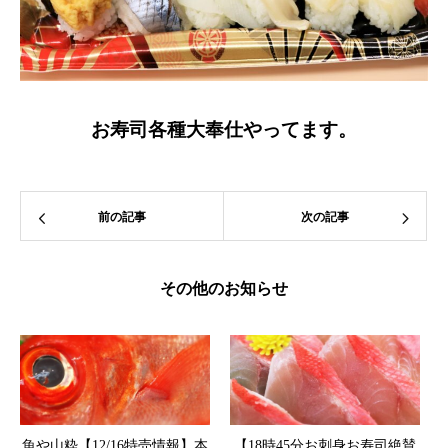
お寿司各種大奉仕やってます。
前の記事
次の記事
その他のお知らせ
魚や山粋【12/16特売情報】本
【18時45分お刺身お寿司絶賛