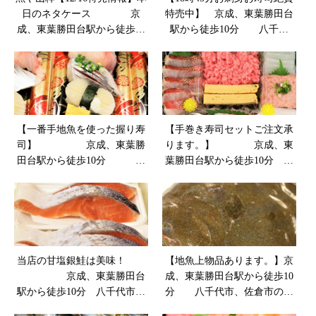
日のネタケース 京
特売中】 京成、東葉勝田台
成、東葉勝田台駅から徒歩10
駅から徒歩10分 八千代
本
市、佐倉市の鮮魚店 魚や
山粋
【一番手地魚を使った握り寿
【手巻き寿司セットご注文承
司】 京成、東葉勝
ります。】 京成、東
田台駅から徒歩10分
葉勝田台駅から徒歩10分
八千代市、佐倉市の鮮魚店
八千代市、佐倉市の鮮魚
魚や山粋
店 魚や山粋
当店の甘塩銀鮭は美味！
【地魚上物品あります。】京
京成、東葉勝田台
成、東葉勝田台駅から徒歩10
駅から徒歩10分 八千代市、
分 八千代市、佐倉市の鮮
佐倉市の鮮魚店 （魚や山
魚店 魚や山粋