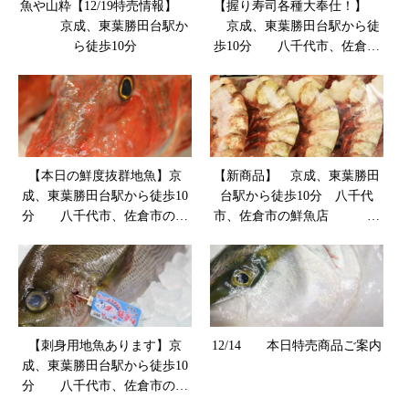
魚や山粋【12/19特売情報】
【握り寿司各種大奉仕！】
京成、東葉勝田台駅か
京成、東葉勝田台駅から徒
ら徒歩10分
歩10分 八千代市、佐倉市
の鮮魚店 魚や山粋
【本日の鮮度抜群地魚】京
【新商品】 京成、東葉勝田
成、東葉勝田台駅から徒歩10
台駅から徒歩10分 八千代
分 八千代市、佐倉市の鮮
市、佐倉市の鮮魚店 魚
魚店 魚や山粋
や山粋
【刺身用地魚あります】京
12/14 本日特売商品ご案内
成、東葉勝田台駅から徒歩10
分 八千代市、佐倉市の鮮
魚店 魚や山粋