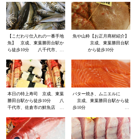
【こだわり仕入れの一番手地
魚や山粋【お正月商材紹介】
魚】 京成、東葉勝田台駅か
京成、東葉勝田台駅
ら徒歩10分 八千代市、佐
から徒歩10分
倉市の鮮魚店 魚や山粋
本日の特上寿司 京成、東葉
バター焼き、ムニエルに
勝田台駅から徒歩10分 八
京成、東葉勝田台駅から徒
千代市、佐倉市の鮮魚店
歩10分 八
魚や山粋
千代市、佐倉市の鮮魚店
魚や山粋