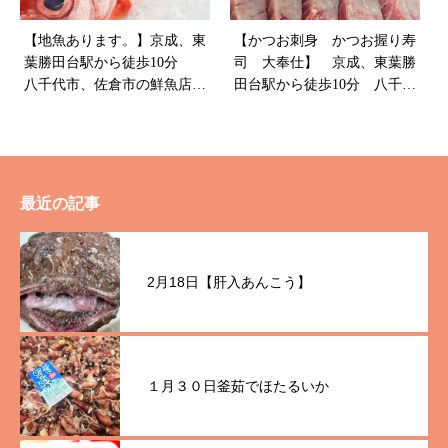
【地魚あります。】京成、東
【かつお刺身 かつお握り寿
葉勝田台駅から徒歩10分
司 大奉仕】 京成、東葉勝
八千代市、佐倉市の鮮魚店
田台駅から徒歩10分 八千代
魚や山粋
市、佐倉市の鮮魚店 魚や
山粋
最近の記事
2月18日【肝入あんこう】
１月３０日釜茹でほたるいか